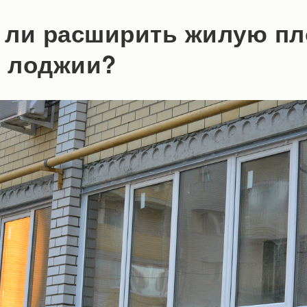
 ли расширить жилую п
т лоджии?