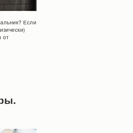
вальник? Если
физически)
 от
ры.