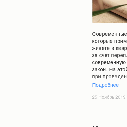
Современные 
которые прим
живете в ква
за счет пере
современную 
закон. На эт
при проведен
Подробнее
25 Ноябрь 2019