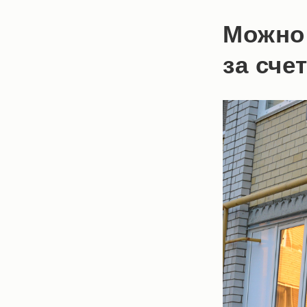
Можно
за сче