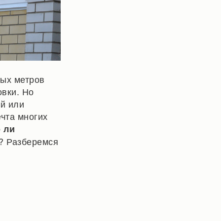
ных метров
вки. Но
ой или
чта многих
 ли
ь? Разберемся