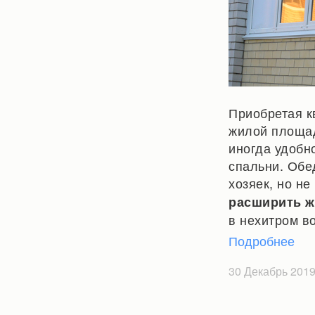
Приобретая к
жилой площад
иногда удобно
спальни. Обе
хозяек, но н
расширить ж
в нехитром в
Подробнее
30 Декабрь 201