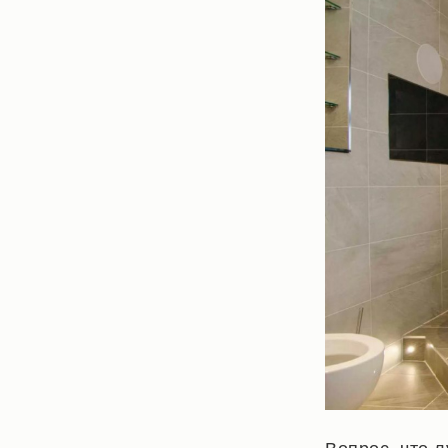
Вопрос,
что л