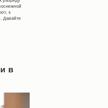
елоснежной
от, к
. Давайте
и в