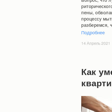
риторическог
пены, обвола
процессу мыт
разберемся, ч
Подробнее
14 Апрель 2021
Как ум
кварти