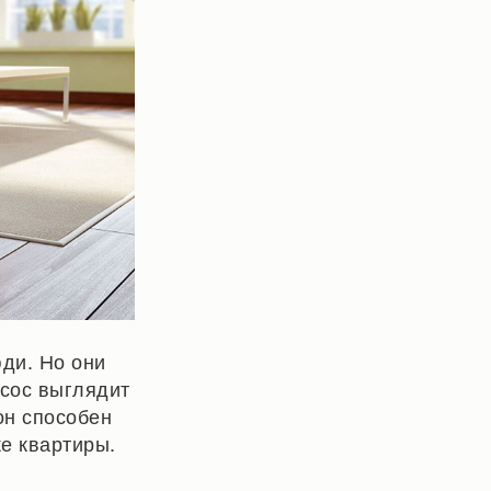
юди. Но они
есос выглядит
он способен
ке квартиры.