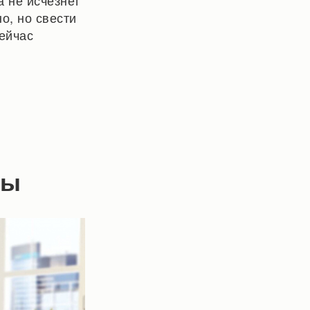
а не исчезнет
о, но свести
ейчас
сы