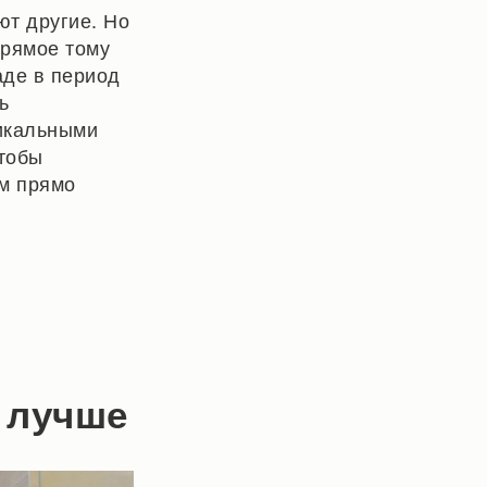
ют другие. Но
прямое тому
аде в период
ь
икальными
чтобы
м прямо
 лучше