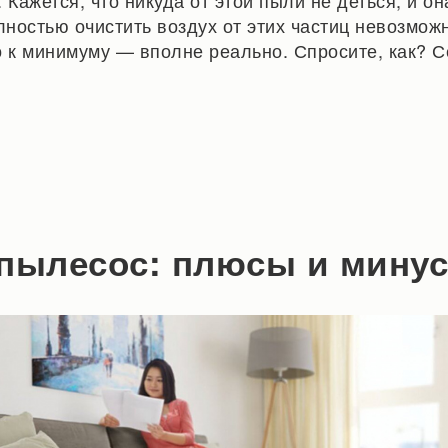
 Кажется, что никуда от этой пыли не деться, и он
лностью очистить воздух от этих частиц невозможн
о к минимуму — вполне реально. Спросите, как? С
-пылесос: плюсы и мину