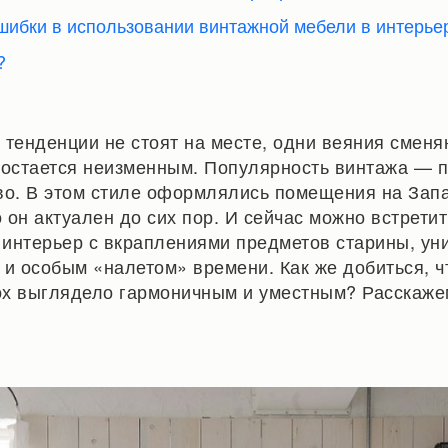
ошибки в использовании винтажной мебели в интерь
?
 тенденции не стоят на месте, одни веяния сменя
то остается неизменным. Популярность винтажа — 
во. В этом стиле оформлялись помещения на Зап
о он актуален до сих пор. И сейчас можно встретит
интерьер с вкраплениями предметов старины, ун
 и особым «налетом» времени. Как же добиться, 
х выглядело гармоничным и уместным? Расскаже