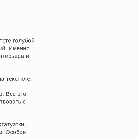
тете голубой
ый. Именно
нтерьера и
а текстиле.
. Все это
твовать с
татуэтки,
м. Особое