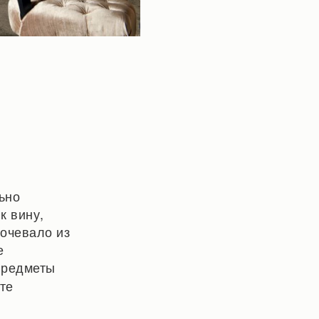
ьно
к вину,
кочевало из
е
предметы
те