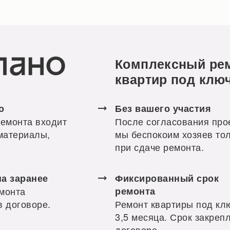
Комплексный ре
квартир под клю
о
Без вашего участия
ремонта входит
После согласования про
 материалы,
мы беспокоим хозяев то
при сдаче ремонта.
на заранее
Фиксированный срок
монта
ремонта
в договоре.
Ремонт квартиры под кл
3,5 месяца. Срок закреп
договоре.