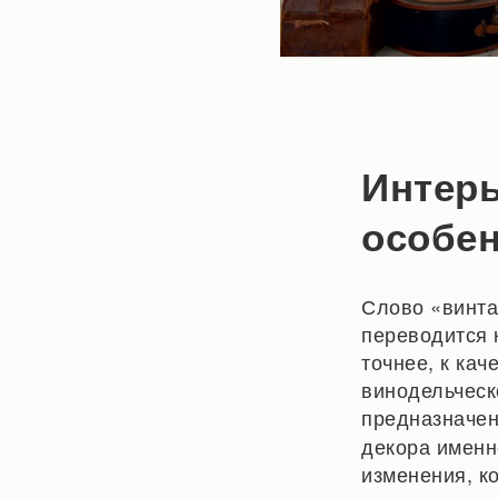
Интерь
особе
Слово «винта
переводится 
точнее, к кач
винодельческ
предназначе
декора именн
изменения, к