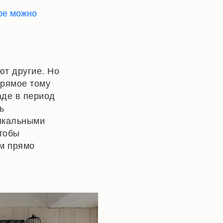
ере можно
ют другие. Но
прямое тому
аде в период
ь
икальными
чтобы
м прямо