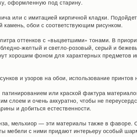
ку, оформленную под старину.
пича или с имитацией кирпичной кладки. Подойдет
й камень, обои с соответствующим рисунком.
литра оттенков с «выцветшими» тонами. В приори
 бледно-желтый и светло-розовый, серый и бежев
анут хорошим фоном для характерных предметов и
сунков и узоров на обои, использование принтов н
 патинированием или краской фактура материалов
ким слоем и очень аккуратно, чтобы не переусердс
рины и добиться естественности.
нза, мельхиор — эти материалы также в фаворе. С
ты мебели с ними придают интерьеру особый шар