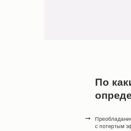
По как
опреде
Преобладание
с потертым э