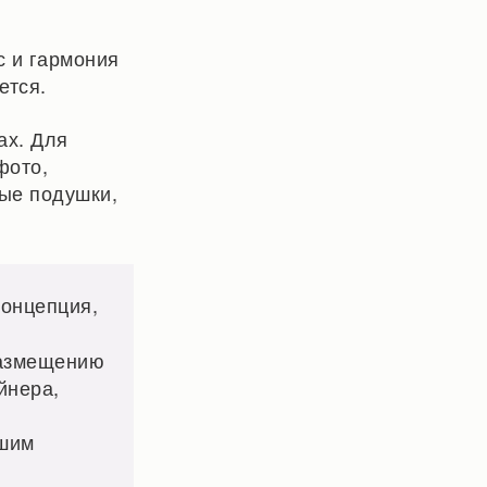
с и гармония
ется.
ах. Для
фото,
ные подушки,
концепция,
размещению
йнера,
чшим