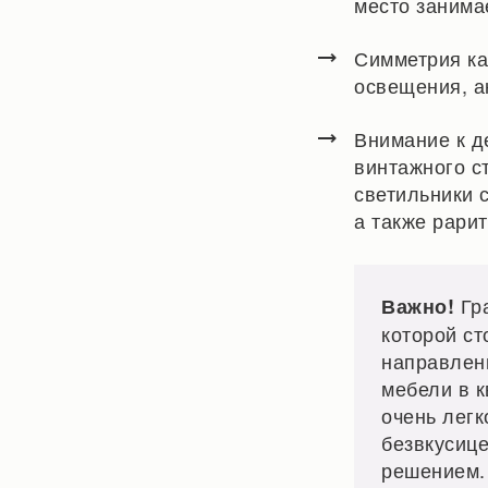
место занима
Симметрия ка
освещения, ак
Внимание к де
винтажного с
светильники 
а также рари
Гра
Важно!
которой с
направлени
мебели в к
очень легк
безвкусице
решением.