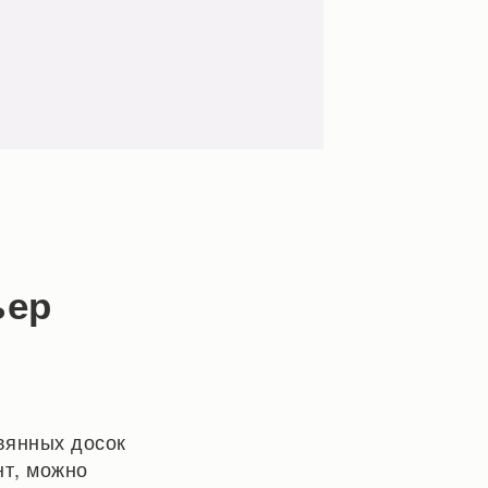
ьер
вянных досок
нт, можно