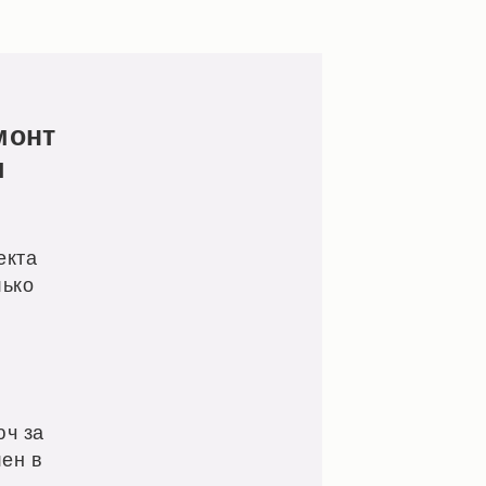
монт
ч
екта
лько
юч за
лен в