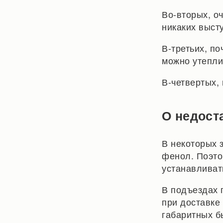
Во-вторых, о
никаких выст
В-третьих, по
можно утепли
В-четвертых,
О недост
В некоторых 
фенол. Поэто
устанавливат
В подъездах 
при доставке
габаритных б