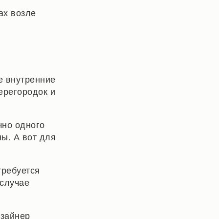
ах возле
се внутренние
ерегородок и
чно одного
ы. А вот для
требуется
 случае
изайнер