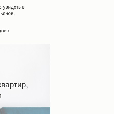
о увидеть в
льянов,
цово.
вартир,
м