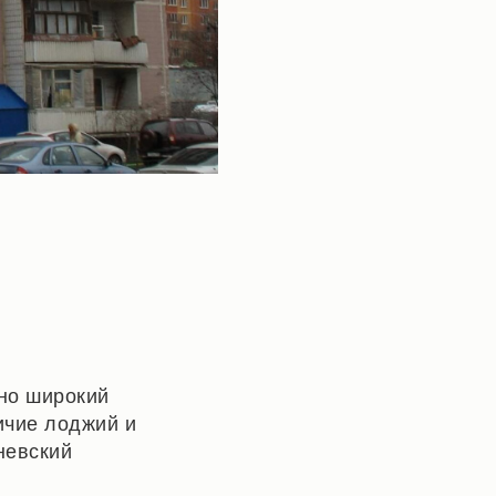
 но широкий
ичие лоджий и
невский