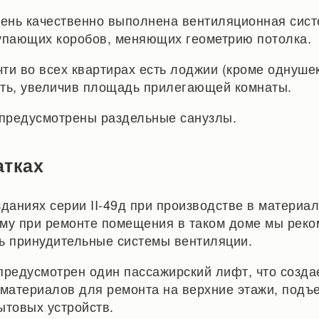
чень качественно выполнена вентиляционная сист
упающих коробов, меняющих геометрию потолка.
чти во всех квартирах есть лоджии (кроме однушек
ть, увеличив площадь прилегающей комнаты.
 предусмотрены раздельные санузлы.
атках
зданиях серии II-49д при производстве в материа
му при ремонте помещения в таком доме мы рек
ь принудительные системы вентиляции.
предусмотрен один пассажирский лифт, что созд
 материалов для ремонта на верхние этажи, подъ
ытовых устройств.