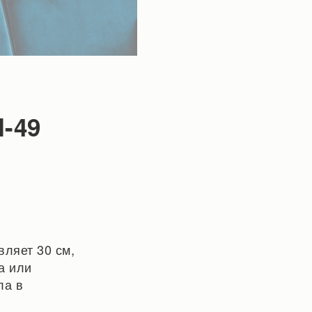
I-49
вляет 30 см,
а или
ла в