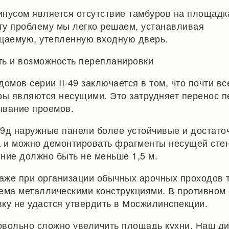
нусом является отсутствие тамбуров на площадк
эту проблему мы легко решаем, устанавливая
цаемую, утепленную входную дверь.
ь и возможность перепланировки
омов серии II-49 заключается в том, что почти в
ры являются несущими. Это затрудняет перенос п
ывание проемов.
-49д наружные панели более устойчивые и достато
а и можно демонтировать фрагменты несущей стен
яние должно быть не меньше 1,5 м.
даже при организации обычных арочных проходов 
ема металлическими конструкциями. В противном
ку не удастся утвердить в Мосжилинспекции.
довольно сложно увеличить площадь кухни. Наш д