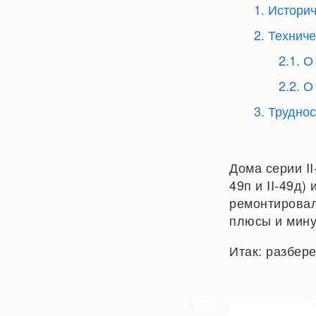
1. Истори
2. Технич
2.1. 
2.2. О
3. Трудно
Дома серии I
49п и II-49д
ремонтировал
плюсы и мину
Итак: разбер