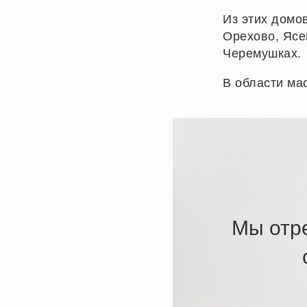
Из этих домо
Орехово, Ясе
Черемушках.
В области ма
Мы отр