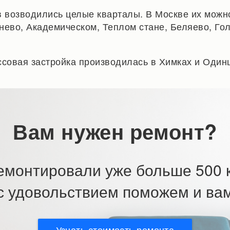
в возводились целые кварталы. В Москве их можн
нево, Академическом, Теплом стане, Беляево, Го
ссовая застройка производилась в Химках и Один
Вам нужен ремонт?
емонтировали уже больше 500 к
с удовольствием поможем и ва
Узнать стоимость ремонта