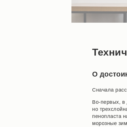
Технич
О достои
Сначала расс
Во-первых, в
но трехслойн
пенопласта н
морозные зим