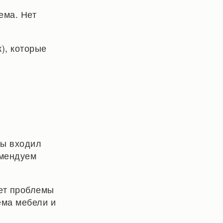
ема. Нет
), которые
лы входил
омендуем
ает проблемы
ема мебели и