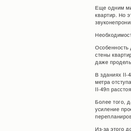
Еще одним ми
квартир. Но 
звуконепрони
Необходимост
Особенность д
стены кварти
даже продел
В зданиях II
метра отступ
II-49п рассто
Более того, 
усиление про
перепланиров
Из-за этого 