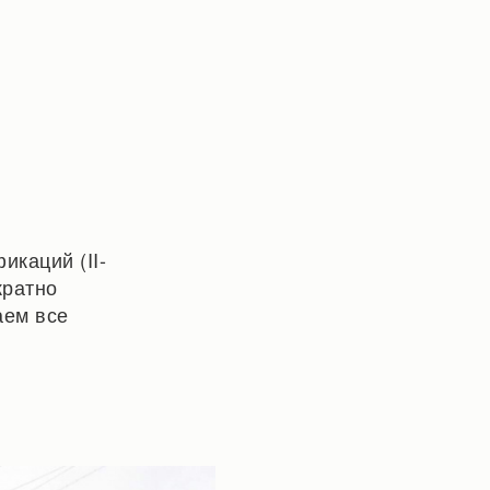
икаций (II-
кратно
аем все