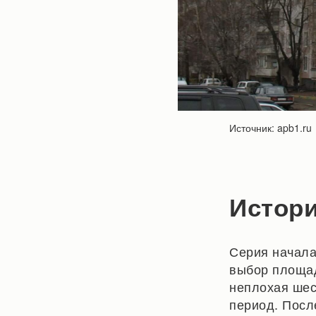
Источник: apb1.ru
Истори
Серия начала
выбор площад
неплохая шес
период. Посл