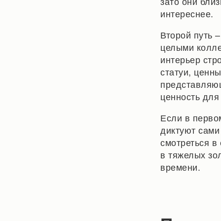
зато они бли
интереснее.
Второй путь 
целыми колле
интерьер стро
статуи, ценн
представляющ
ценность для
Если в перво
диктуют сами
смотреться в 
в тяжелых зо
времени.