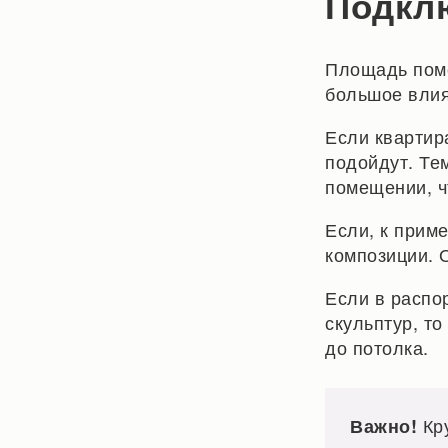
Подкл
Площадь поме
большое влия
Если квартир
подойдут. Те
помещении, ч
Если, к приме
композиции. 
Если в распо
скульптур, т
до потолка.
Кру
Важно!