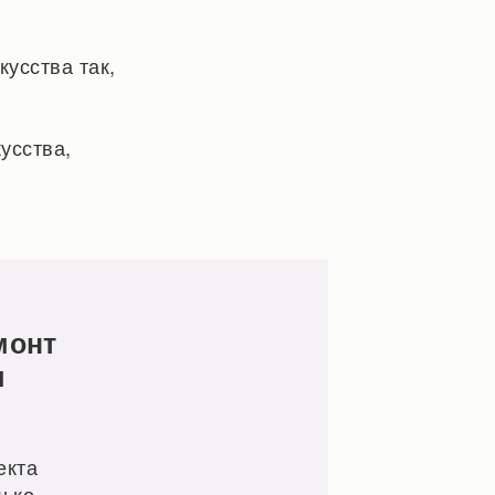
усства так,
усства,
монт
ч
екта
лько