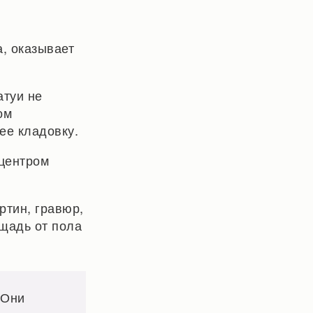
, оказывает
атуи не
ом
ее кладовку.
 центром
ртин, гравюр,
ощадь от пола
 Они