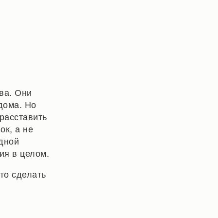
ва. Они
дома. Но
 расставить
ок, а не
дной
ия в целом.
то сделать