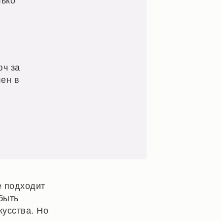
юч за
лен в
е подходит
 быть
усства. Но