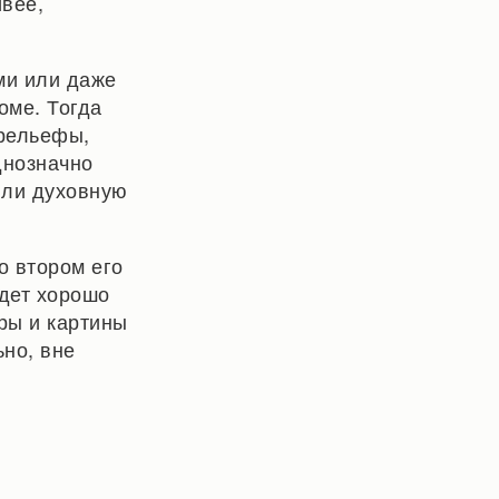
ивее,
ми или даже
оме. Тогда
арельефы,
днозначно
или духовную
о втором его
удет хорошо
уры и картины
ьно, вне