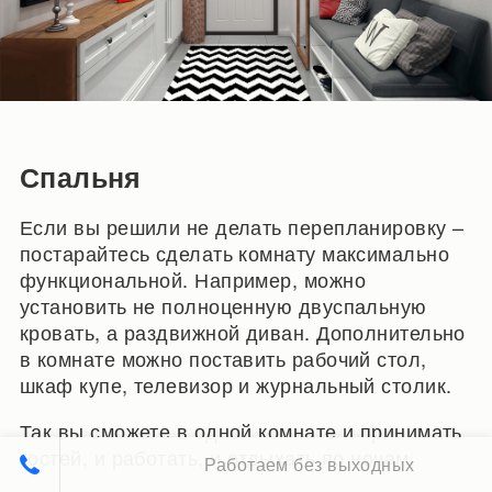
Спальня
Если вы решили не делать перепланировку –
постарайтесь сделать комнату максимально
функциональной. Например, можно
установить не полноценную двуспальную
кровать, а раздвижной диван. Дополнительно
в комнате можно поставить рабочий стол,
шкаф купе, телевизор и журнальный столик.
Так вы сможете в одной комнате и принимать
гостей, и работать, и отдыхать по ночам.
Работаем без выходных