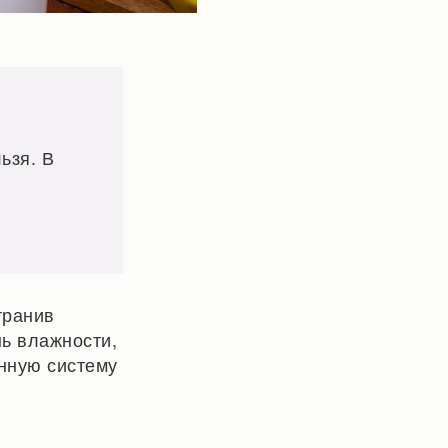
ьзя. В
транив
ь влажности,
енную систему