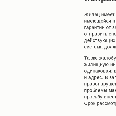
Жилец имеет 
имеющейся пр
гарантии от з
отправить сп
действующих 
система долж
Также жалобу
жилищную ин
одинаковая: 
и адрес. В за
правонарушен
проблемы мак
просьбу внес
Срок рассмот