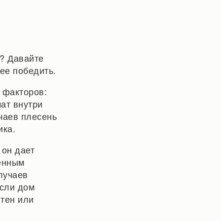
? Давайте
ее победить.
 факторов:
ат внутри
чаев плесень
ика.
 он дает
ненным
лучаев
если дом
ятен или