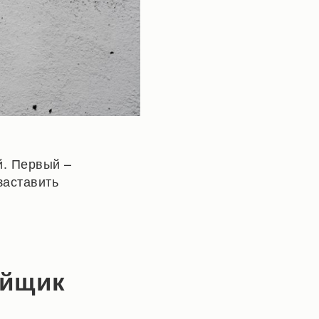
й. Первый –
заставить
ойщик