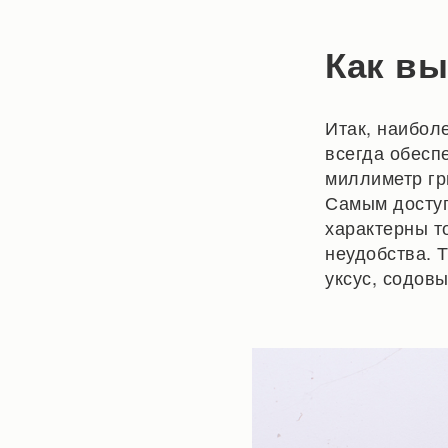
Как вы
Итак, наибол
всегда обесп
миллиметр гр
Самым доступ
характерны т
неудобства. 
уксус, содов