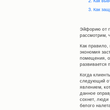
2. Как вы
3. Как за
Эйфорию от п
рассмотрим, 
Как правило,
экономия зас
помещения, о
развивается 
Когда клиент
следующий от
явлением, ко
данное оправ
сохнет, люди
белого налета