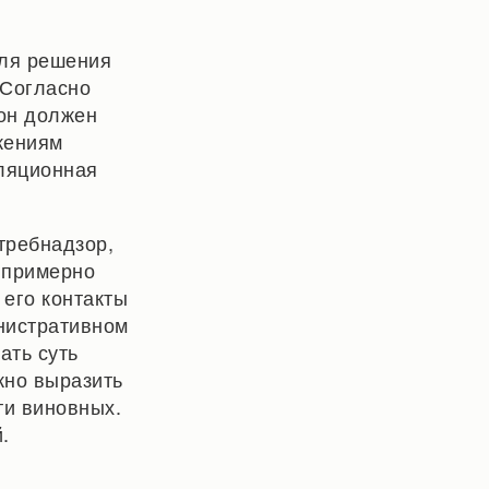
для решения
 Согласно
 он должен
жениям
ляционная
требнадзор,
 примерно
 его контакты
инистративном
ать суть
жно выразить
ти виновных.
.