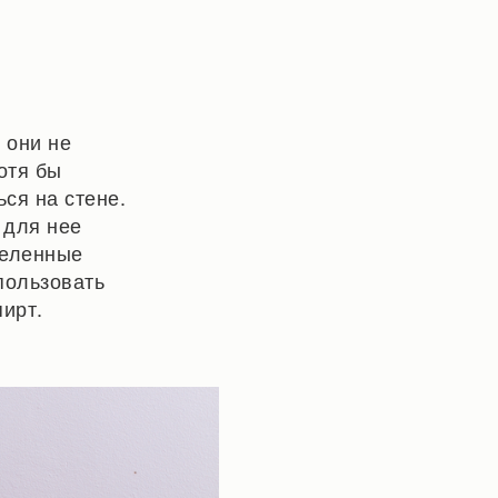
 они не
отя бы
ся на стене.
 для нее
деленные
пользовать
ирт.